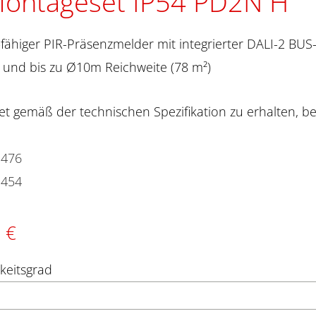
ontageset IP54 PD2N H
ähiger PIR-Präsenzmelder mit integrierter DALI-2 BU
 und bis zu Ø10m Reichweite (78 m²)
t gemäß der technischen Spezifikation zu erhalten, bes
3476
3454
8 €
gkeitsgrad