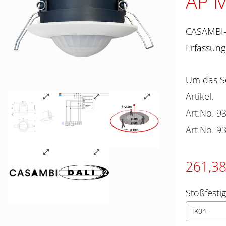
AP M
CASAMBI-f
Erfassung
Um das Se
Artikel.
Art.No. 9
Art.No. 9
261,3
Stoßfesti
IK04