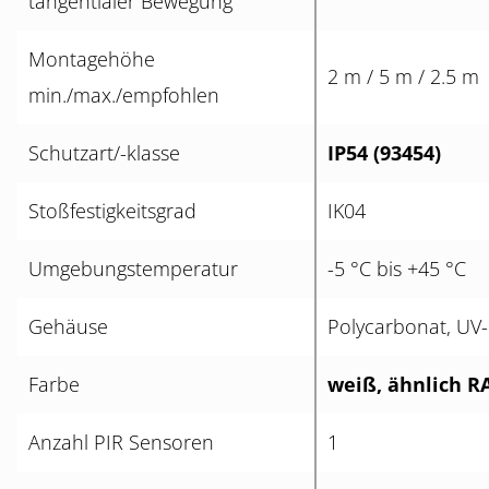
tangentialer Bewegung
Montagehöhe
2 m / 5 m / 2.5 m
min./max./empfohlen
Schutzart/-klasse
IP54 (93454)
Stoßfestigkeitsgrad
IK04
Umgebungstemperatur
-5 °C bis +45 °C
Gehäuse
Polycarbonat, UV
Farbe
weiß, ähnlich R
Anzahl PIR Sensoren
1