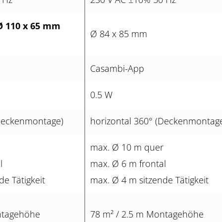
Ø 110 x 65 mm
Ø 84 x 85 mm
Casambi-App
0.5 W
(Deckenmontage)
horizontal 360° (Deckenmontag
max. Ø 10 m quer
l
max. Ø 6 m frontal
de Tätigkeit
max. Ø 4 m sitzende Tätigkeit
ntagehöhe
78 m² / 2.5 m Montagehöhe