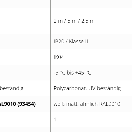
2 m / 5 m / 2.5 m
IP20 / Klasse II
IK04
-5 °C bis +45 °C
-beständig
Polycarbonat, UV-beständig
AL9010 (93454)
weiß matt, ähnlich RAL9010
1