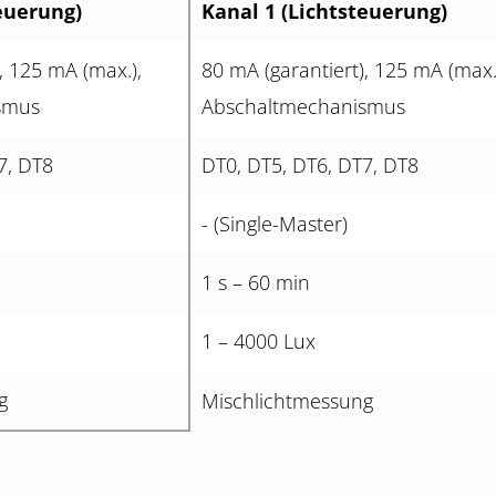
euerung)
Kanal 1 (Lichtsteuerung)
, 125 mA (max.),
80 mA (garantiert), 125 mA (max.
smus
Abschaltmechanismus
7, DT8
DT0, DT5, DT6, DT7, DT8
- (Single-Master)
1 s – 60 min
1 – 4000 Lux
g
Mischlichtmessung