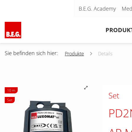
Navigation überspringen
B.E.G. Academy
Med
Navigation überspringen
PRODUK
Sie befinden sich hier:
Produkte
Details
10 m
Set
Set
PD2