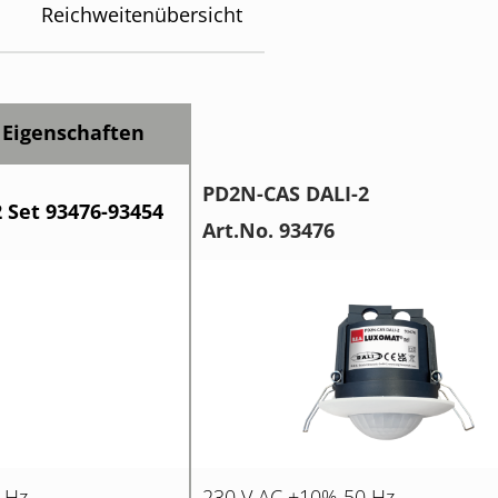
Reichweitenübersicht
 Eigenschaften
PD2N-CAS DALI-2
 Set 93476-93454
Art.No. 93476
 Hz
230 V AC ±10% 50 Hz