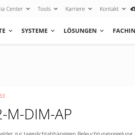
ia Center
Tools
Karriere
Kontakt
TE
SYSTEME
LÖSUNGEN
FACHI
153
-M-DIM-AP
lder zur tageslichtabhängigen Beleuchtungsregelung