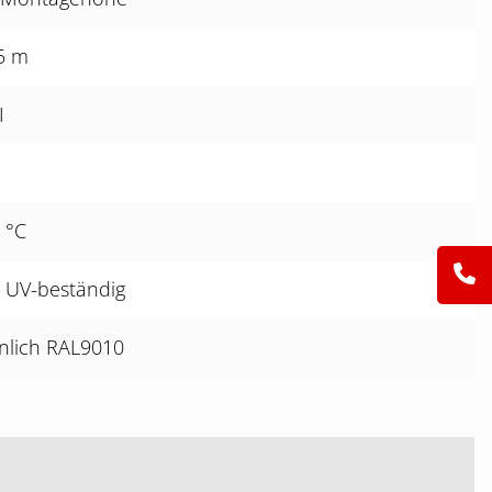
.5 m
I
 °C
, UV-beständig
nlich RAL9010