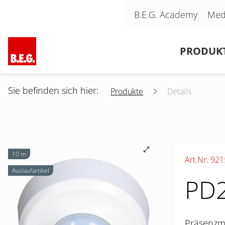
Navigation überspringen
B.E.G. Academy
Med
Navigation überspringen
PRODUK
Sie befinden sich hier:
Produkte
Details
10 m
Art.Nr. 92
Auslaufartikel
PD2
Präsenzme