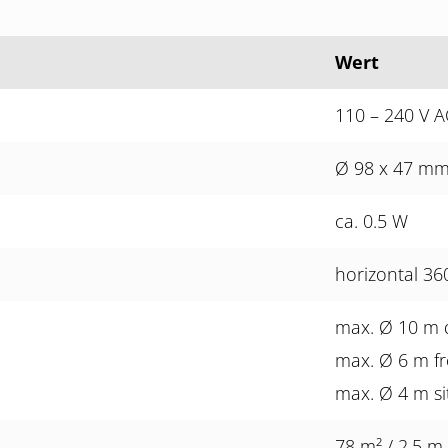
Wert
110 – 240 V A
Ø 98 x 47 m
ca. 0.5 W
horizontal 3
max. Ø 10 m 
max. Ø 6 m fr
max. Ø 4 m si
78 m² / 2.5 