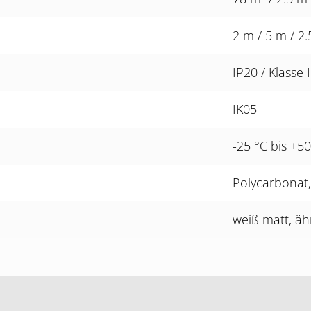
2 m / 5 m / 2
IP20 / Klasse I
IK05
-25 °C bis +50
Polycarbonat
weiß matt, äh