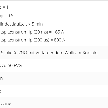
= 1
φ
= 0.5
φ
indestlaufzeit > 5 min
tspitzenstrom Ip (20 ms) = 165 A
tspitzenstrom Ip (200 µs) = 800 A
, Schließer/NO mit vorlaufendem Wolfram-Kontakt
s zu 50 EVG
in
x
essung