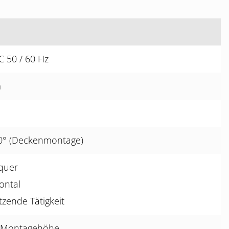
C 50 / 60 Hz
m
60° (Deckenmontage)
quer
ontal
tzende Tätigkeit
m Montagehöhe