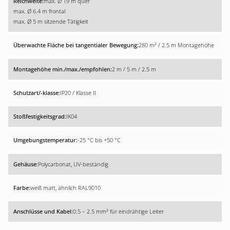
max. Ø 19 m quer
max. Ø 6.4 m frontal
max. Ø 5 m sitzende Tätigkeit
280 m² / 2.5 m Montagehöhe
2 m / 5 m / 2.5 m
IP20 / Klasse II
IK04
-25 °C bis +50 °C
Polycarbonat, UV-beständig
weiß matt, ähnlich RAL9010
0.5 – 2.5 mm² für eindrähtige Leiter