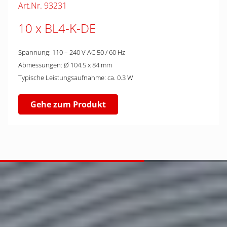
Art.Nr. 93231
10 x BL4-K-DE
Spannung: 110 – 240 V AC 50 / 60 Hz
Abmessungen: Ø 104.5 x 84 mm
Typische Leistungsaufnahme: ca. 0.3 W
Gehe zum Produkt