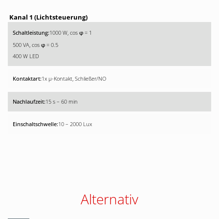
Kanal 1 (Lichtsteuerung)
1000 W, cos
= 1
φ
500 VA, cos
= 0.5
φ
400 W LED
1x µ-Kontakt, Schließer/NO
15 s – 60 min
10 – 2000 Lux
Alternativ