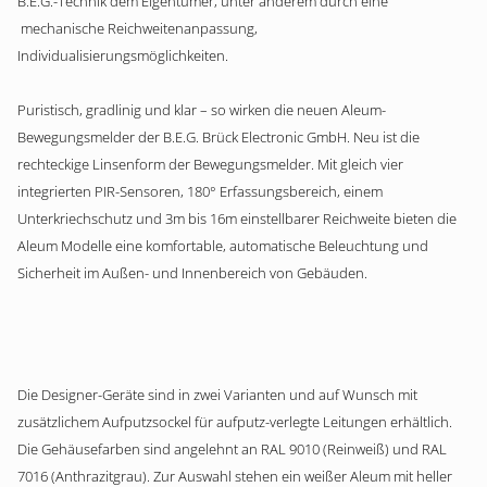
B.E.G.-Technik dem Eigentümer, unter anderem durch eine
mechanische Reichweitenanpassung,
Individualisierungsmöglichkeiten.
Puristisch, gradlinig und klar – so wirken die neuen Aleum-
Bewegungsmelder der B.E.G. Brück Electronic GmbH. Neu ist die
rechteckige Linsenform der Bewegungsmelder. Mit gleich vier
integrierten PIR-Sensoren, 180° Erfassungsbereich, einem
Unterkriechschutz und 3m bis 16m einstellbarer Reichweite bieten die
Aleum Modelle eine komfortable, automatische Beleuchtung und
Sicherheit im Außen- und Innenbereich von Gebäuden.
Die Designer-Geräte sind in zwei Varianten und auf Wunsch mit
zusätzlichem Aufputzsockel für aufputz-verlegte Leitungen erhältlich.
Die Gehäusefarben sind angelehnt an RAL 9010 (Reinweiß) und RAL
7016 (Anthrazitgrau). Zur Auswahl stehen ein weißer Aleum mit heller