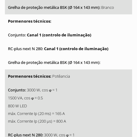
Branco
Canal 1 (controlo de iluminação)
Canal 1 (controlo de iluminação)
Potêancia
3000 W, cos
= 1
φ
1500 VA, cos
= 0.5
φ
800 W LED
máx. Corrente Ip (20 ms) = 165 A
máx. Corrente Ip (200 µs) = 800 A
3000 W, cos
= 1
φ