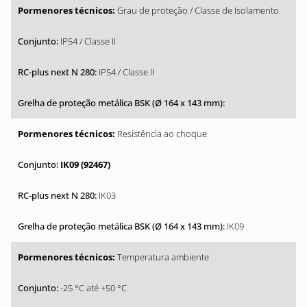
Grau de proteção / Classe de Isolamento
IP54 / Classe II
IP54 / Classe II
Resistência ao choque
IK09 (92467)
IK03
IK09
Temperatura ambiente
-25 °C até +50 °C