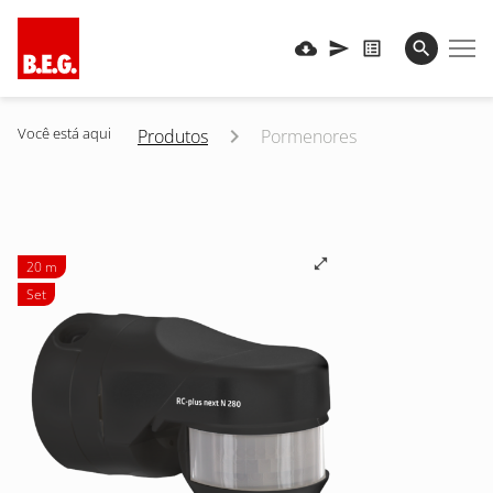
Você está aqui
Produtos
Pormenores
20 m
Set