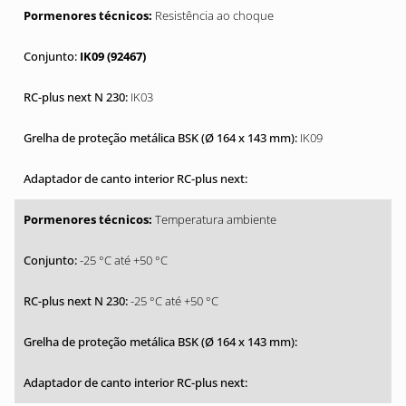
Resistência ao choque
IK09 (92467)
IK03
IK09
Temperatura ambiente
-25 °C até +50 °C
-25 °C até +50 °C