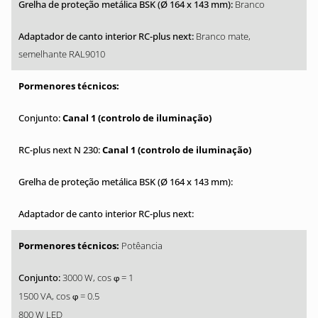
Branco
Branco mate,
semelhante RAL9010
Canal 1 (controlo de iluminação)
Canal 1 (controlo de iluminação)
Potêancia
3000 W, cos
= 1
φ
1500 VA, cos
= 0.5
φ
800 W LED