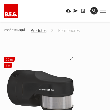
Você está aqui
Produtos
Pormenores
20 m
Set