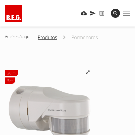
Você está aqui
Produtos
Pormenores
20 m
Set