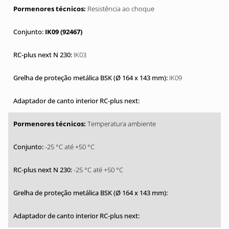
Resistência ao choque
IK09 (92467)
IK03
IK09
Temperatura ambiente
-25 °C até +50 °C
-25 °C até +50 °C