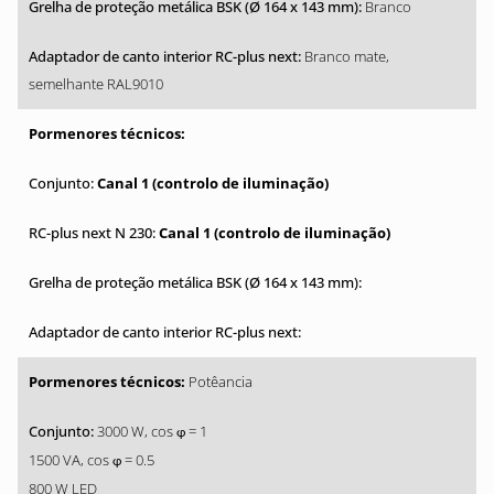
Branco
Branco mate,
semelhante RAL9010
Canal 1 (controlo de iluminação)
Canal 1 (controlo de iluminação)
Potêancia
3000 W, cos
= 1
φ
1500 VA, cos
= 0.5
φ
800 W LED