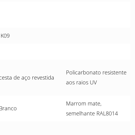
IK09
Policarbonato resistente
cesta de aço revestida
aos raios UV
Marrom mate,
Branco
semelhante RAL8014