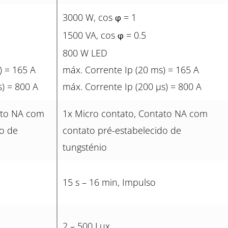
3000 W, cos
= 1
φ
1500 VA, cos
= 0.5
φ
800 W LED
) = 165 A
máx. Corrente Ip (20 ms) = 165 A
s) = 800 A
máx. Corrente Ip (200 µs) = 800 A
ato NA com
1x Micro contato, Contato NA com
do de
contato pré-estabelecido de
tungsténio
15 s – 16 min, Impulso
2 – 500 Lux