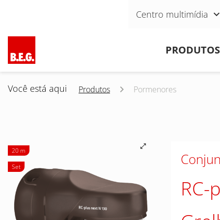
Pular navegação
Centro multimídia
Pular navegação
PRODUTOS
Você está aqui
Produtos
Pormenores
20 m
Conjun
Set
RC-p