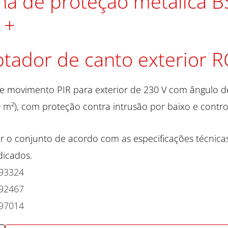
ha de proteção metálica B
tador de canto exterior R
e movimento PIR para exterior de 230 V com ângulo d
 m²), com proteção contra intrusão por baixo e control
r o conjunto de acordo com as especificações técnica
dicados.
93324
92467
97014