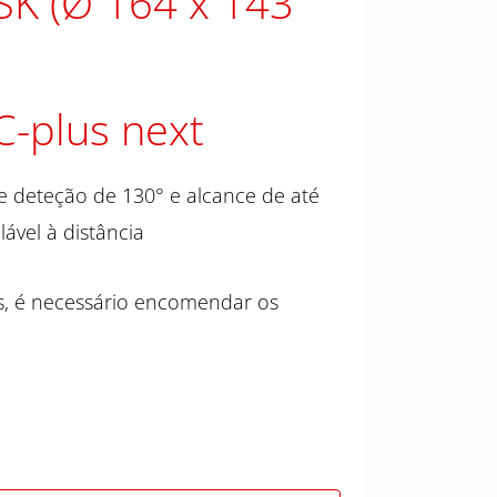
SK (Ø 164 x 143
C-plus next
e deteção de 130° e alcance de até
ável à distância
s, é necessário encomendar os