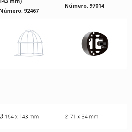
143 mm)
Número. 97014
Número. 92467
Ø 164 x 143 mm
Ø 71 x 34 mm