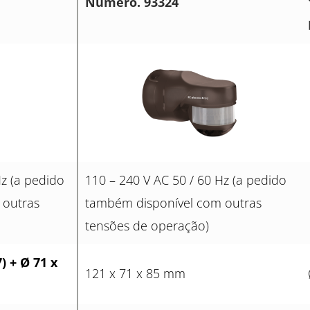
Número. 93324
Hz (a pedido
110 – 240 V AC 50 / 60 Hz (a pedido
 outras
também disponível com outras
tensões de operação)
)
+ Ø 71 x
121 x 71 x 85 mm