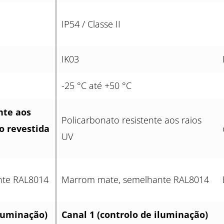
IP54 / Classe II
IK03
-25 °C até +50 °C
nte aos
Policarbonato resistente aos raios
o revestida
UV
nte RAL8014
Marrom mate, semelhante RAL8014
iluminação)
Canal 1 (controlo de iluminação)