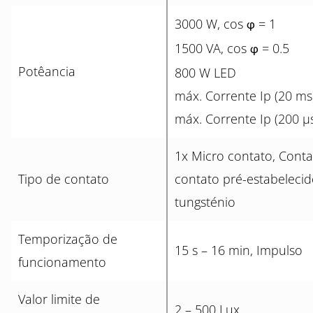
3000 W, cos
= 1
φ
1500 VA, cos
= 0.5
φ
Potêancia
800 W LED
máx. Corrente Ip (20 ms
máx. Corrente Ip (200 µ
1x Micro contato, Cont
Tipo de contato
contato pré-estabeleci
tungsténio
Temporização de
15 s – 16 min, Impulso
funcionamento
Valor limite de
2 – 500 Lux