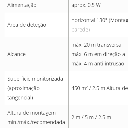
Alimentação
aprox. 0.5 W
horizontal 130° (Mont
Área de deteção
parede)
máx. 20 m transversal
Alcance
máx. 6 m em direção a
máx. 4 m anti-intrusão
Superfície monitorizada
(aproximação
450 m² / 2.5 m Altura 
tangencial)
Altura de montagem
2 m / 5 m / 2.5 m
min./máx./recomendada