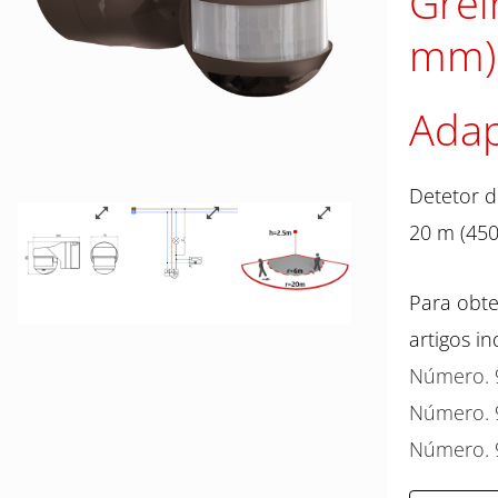
Grel
mm)
Adap
Detetor d
20 m (450
Para obte
artigos in
Número. 
Número. 
Número. 