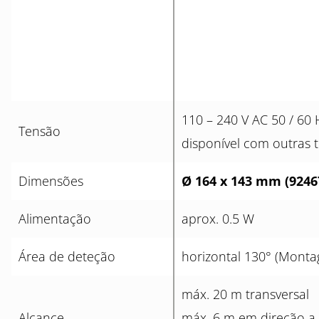
110 – 240 V AC 50 / 60
Tensão
disponível com outras 
Dimensões
Ø 164 x 143 mm (9246
Alimentação
aprox. 0.5 W
Área de deteção
horizontal 130° (Mont
máx. 20 m transversal
Alcance
máx. 6 m em direção a