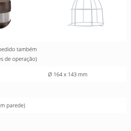
a pedido também
es de operação)
Ø 164 x 143 mm
em parede)