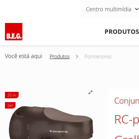
Pular navegação
Centro multimídia
Pular navegação
PRODUTOS
Você está aqui
Produtos
Pormenores
20 m
Conjun
Set
RC-p