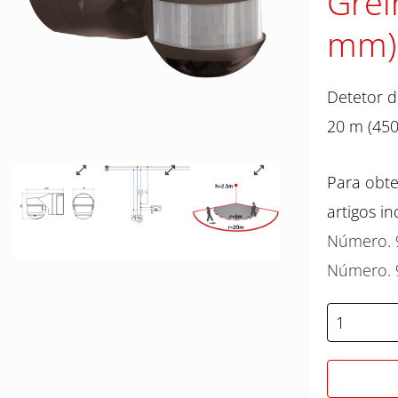
Grel
mm)
Detetor d
20 m (450
Para obte
artigos in
Número. 
Número. 