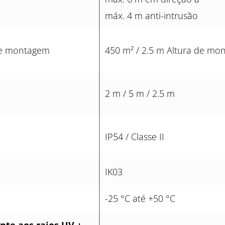
máx. 4 m anti-intrusão
 de montagem
450 m² / 2.5 m Altura de mo
2 m / 5 m / 2.5 m
IP54 / Classe II
IK03
-25 °C até +50 °C