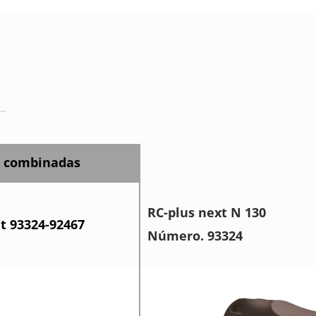
s combinadas
RC-plus next N 130
et 93324-92467
Número. 93324