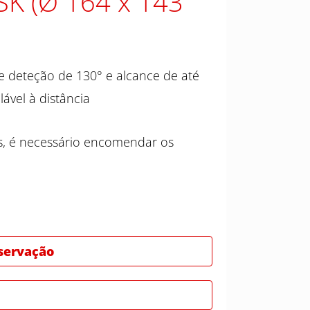
SK (Ø 164 x 143
e deteção de 130° e alcance de até
ável à distância
s, é necessário encomendar os
bservação