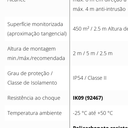
máx. 4 m anti-intrusão
Superfície monitorizada
450 m² / 2.5 m Altura
(aproximação tangencial)
Altura de montagem
2 m / 5 m / 2.5 m
min./máx./recomendada
Grau de proteção /
IP54 / Classe II
Classe de Isolamento
Resistência ao choque
IK09 (92467)
Temperatura ambiente
-25 °C até +50 °C