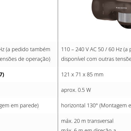
 Hz (a pedido também
110 – 240 V AC 50 / 60 Hz (
tensões de operação)
disponível com outras tensõ
7)
121 x 71 x 85 mm
aprox. 0.5 W
agem em parede)
horizontal 130° (Montagem 
máx. 20 m transversal
máx. 6 m em direção a