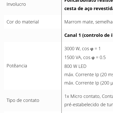
Policarbonato resiste
Involucro
cesta de aço revestid
Cor do material
Marrom mate, semelha
Canal 1 (controlo de 
3000 W, cos
= 1
φ
1500 VA, cos
= 0.5
φ
Potêancia
800 W LED
máx. Corrente Ip (20 ms
máx. Corrente Ip (200 µ
1x Micro contato, Con
Tipo de contato
pré-estabelecido de tu