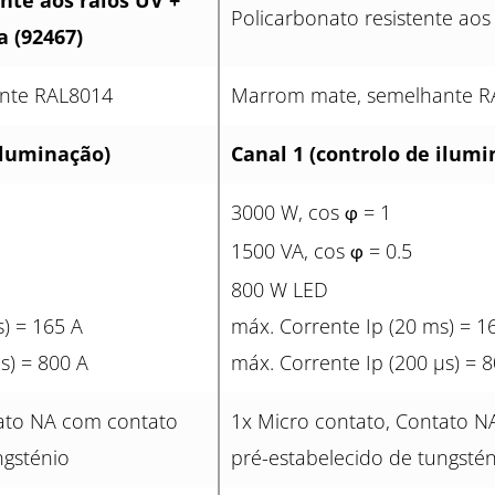
nte aos raios UV +
Policarbonato resistente aos
a (92467)
nte RAL8014
Marrom mate, semelhante R
iluminação)
Canal 1 (controlo de ilumi
3000 W, cos
= 1
φ
1500 VA, cos
= 0.5
φ
800 W LED
) = 165 A
máx. Corrente Ip (20 ms) = 1
s) = 800 A
máx. Corrente Ip (200 µs) = 
tato NA com contato
1x Micro contato, Contato N
ngsténio
pré-estabelecido de tungstén