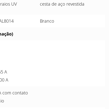
 raios UV
cesta de aço revestida
AL8014
Branco
nação)
65 A
800 A
A com contato
io