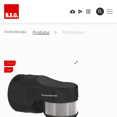
Você está aqui
Produtos
Pormenores
20 m
Set