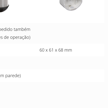
a pedido também
es de operação)
60 x 61 x 68 mm
em parede)