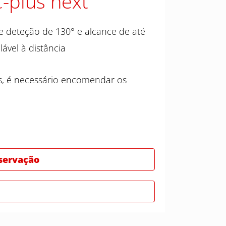
-plus next
e deteção de 130° e alcance de até
ável à distância
s, é necessário encomendar os
bservação