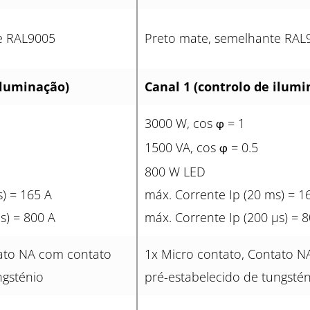
e RAL9005
Preto mate, semelhante RAL
iluminação)
Canal 1 (controlo de ilumi
3000 W, cos
= 1
φ
1500 VA, cos
= 0.5
φ
800 W LED
) = 165 A
máx. Corrente Ip (20 ms) = 1
s) = 800 A
máx. Corrente Ip (200 µs) = 
tato NA com contato
1x Micro contato, Contato N
ngsténio
pré-estabelecido de tungstén