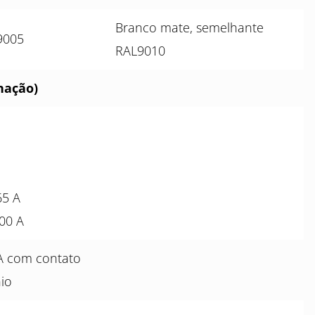
Branco mate, semelhante
9005
RAL9010
nação)
65 A
800 A
A com contato
io