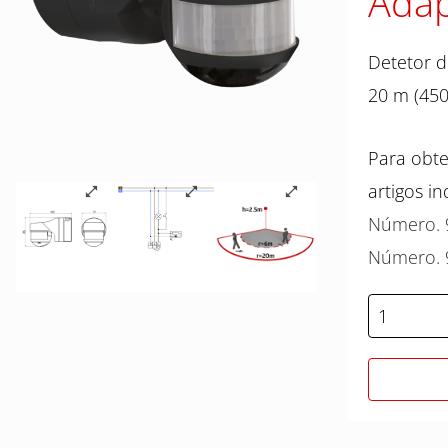
Adap
Detetor d
20 m (450
Para obte
artigos in
Número. 
Número. 