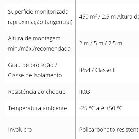
Superfície monitorizada
450 m² / 2.5 m Altura
(aproximação tangencial)
Altura de montagem
2 m / 5 m / 2.5 m
min./máx./recomendada
Grau de proteção /
IP54 / Classe II
Classe de Isolamento
Resistência ao choque
IK03
Temperatura ambiente
-25 °C até +50 °C
Involucro
Policarbonato resistent