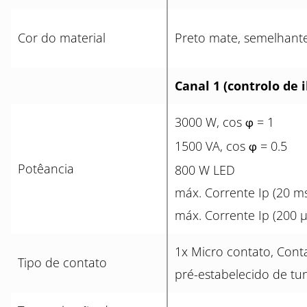
Cor do material
Preto mate, semelhant
Canal 1 (controlo de 
3000 W, cos
= 1
φ
1500 VA, cos
= 0.5
φ
Potêancia
800 W LED
máx. Corrente Ip (20 ms
máx. Corrente Ip (200 µ
1x Micro contato, Con
Tipo de contato
pré-estabelecido de tu