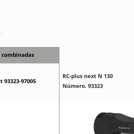
s combinadas
RC-plus next N 130
et 93323-97005
Número. 93323