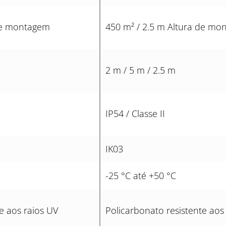
 de montagem
450 m² / 2.5 m Altura de mo
2 m / 5 m / 2.5 m
IP54 / Classe II
IK03
-25 °C até +50 °C
e aos raios UV
Policarbonato resistente aos