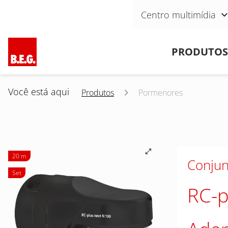
Pular navegação
Centro multimídia
Pular navegação
PRODUTOS
Você está aqui
Produtos
Pormenores
20 m
Conjun
Set
RC-p