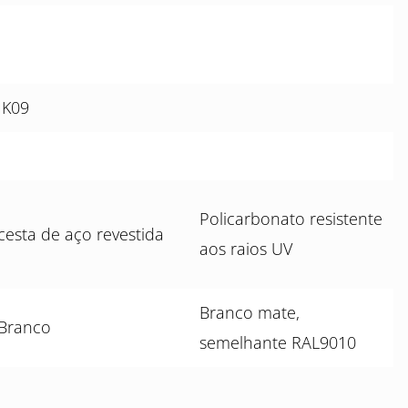
IK09
Policarbonato resistente
cesta de aço revestida
aos raios UV
Branco mate,
Branco
semelhante RAL9010