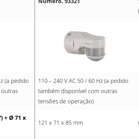
Número. 93321
Hz (a pedido
110 – 240 V AC 50 / 60 Hz (a pedido
 outras
também disponível com outras
tensões de operação)
)
+ Ø 71 x
121 x 71 x 85 mm