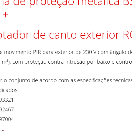
ha de proteção metálica B
tador de canto exterior R
e movimento PIR para exterior de 230 V com ângulo d
 m²), com proteção contra intrusão por baixo e control
r o conjunto de acordo com as especificações técnica
dicados.
93321
92467
97004