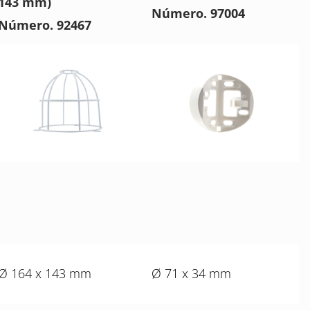
143 mm)
Número. 97004
Número. 92467
Ø 164 x 143 mm
Ø 71 x 34 mm