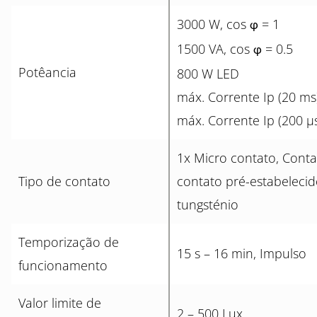
3000 W, cos
= 1
φ
1500 VA, cos
= 0.5
φ
Potêancia
800 W LED
máx. Corrente Ip (20 ms
máx. Corrente Ip (200 µ
1x Micro contato, Cont
Tipo de contato
contato pré-estabeleci
tungsténio
Temporização de
15 s – 16 min, Impulso
funcionamento
Valor limite de
2 – 500 Lux