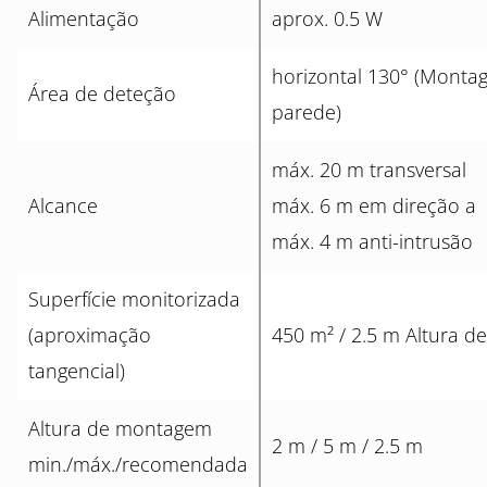
Alimentação
aprox. 0.5 W
horizontal 130° (Mont
Área de deteção
parede)
máx. 20 m transversal
Alcance
máx. 6 m em direção a
máx. 4 m anti-intrusão
Superfície monitorizada
(aproximação
450 m² / 2.5 m Altura 
tangencial)
Altura de montagem
2 m / 5 m / 2.5 m
min./máx./recomendada