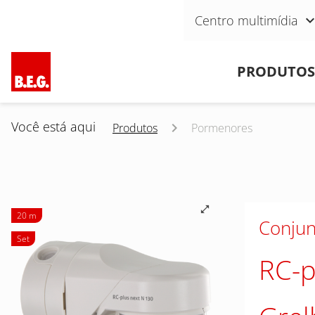
Pular navegação
Centro multimídia
Pular navegação
PRODUTOS
Você está aqui
Produtos
Pormenores
20 m
Conjun
Set
RC-p