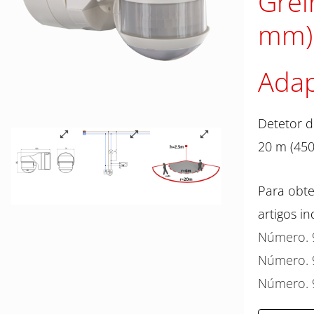
Grel
mm)
Adap
Detetor d
20 m (450
Para obte
artigos in
Número. 
Número. 
Número. 