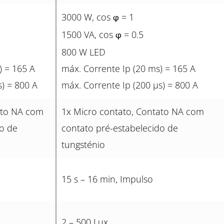
3000 W, cos
= 1
φ
1500 VA, cos
= 0.5
φ
800 W LED
) = 165 A
máx. Corrente Ip (20 ms) = 165 A
s) = 800 A
máx. Corrente Ip (200 µs) = 800 A
ato NA com
1x Micro contato, Contato NA com
do de
contato pré-estabelecido de
tungsténio
15 s – 16 min, Impulso
2 – 500 Lux