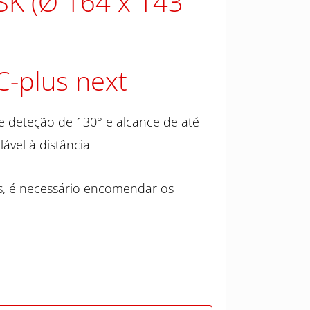
SK (Ø 164 x 143
C-plus next
e deteção de 130° e alcance de até
ável à distância
s, é necessário encomendar os