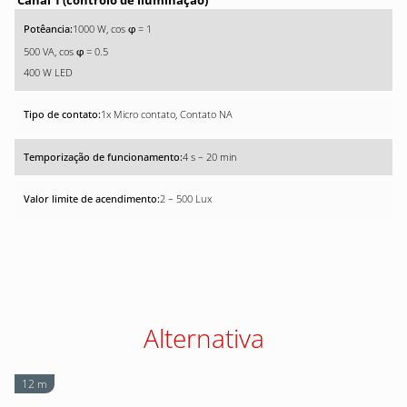
Canal 1 (controlo de iluminação)
1000 W, cos
= 1
φ
500 VA, cos
= 0.5
φ
400 W LED
1x Micro contato, Contato NA
4 s – 20 min
2 – 500 Lux
Alternativa
12 m