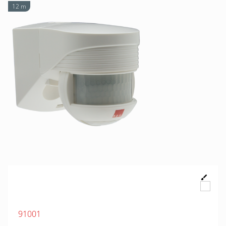
12 m
91001