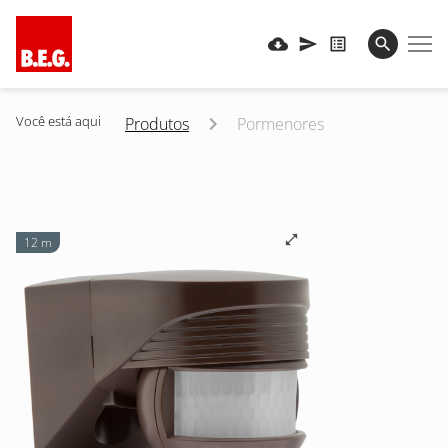
Você está aqui
Produtos
Pormenores
12 m