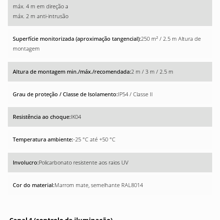
máx. 4 m em direção a
máx. 2 m anti-intrusão
250 m² / 2.5 m Altura de
montagem
2 m / 3 m / 2.5 m
IP54 / Classe II
IK04
-25 °C até +50 °C
Policarbonato resistente aos raios UV
Marrom mate, semelhante RAL8014