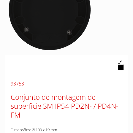
93753
Conjunto de montagem de
superficie SM IP54 PD2N- / PD4N-
FM
Dimensões: Ø 109 x 19 mm