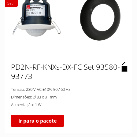
Set
PD2N-RF-KNXs-DX-FC Set 93580-
93773
Tensão: 230 V AC ±10% 50 / 60 Hz
Dimensões: Ø 83 x 81 mm
Alimentação: 1 W
Ir para o pacote