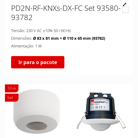
PD2N-RF-KNXs-DX-FC Set 93580-
93782
Tensão: 230 V AC ±10% 50 / 60 Hz
Dimensões:
Ø 83 x 81 mm + Ø 110 x 65 mm (93782)
Alimentação: 1 W
Ir para o pacote
10 m
Set