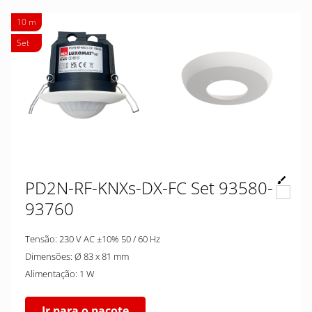
10 m
Set
PD2N-RF-KNXs-DX-FC Set 93580-
93760
Tensão: 230 V AC ±10% 50 / 60 Hz
Dimensões: Ø 83 x 81 mm
Alimentação: 1 W
Ir para o pacote