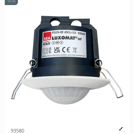
10 m
93580