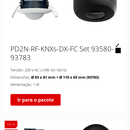
PD2N-RF-KNXs-DX-FC Set 93580-
93783
Tensão: 230 V AC ±10% 50 / 60 Hz
Dimensões:
Ø 83 x 81 mm + Ø 110 x 65 mm (93783)
Alimentação: 1 W
Ir para o pacote
10 m