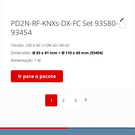
PD2N-RF-KNXs-DX-FC Set 93580-
93454
Tensão: 230 V AC ±10% 50 / 60 Hz
Dimensões:
Ø 83 x 81 mm + Ø 110 x 65 mm (93454)
Alimentação: 1 W
Ir para o pacote
1
2
3