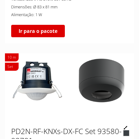
Dimensões: Ø 83 x 81 mm
Alimentação: 1 W
Ir para o pacote
10 m
Set
PD2N-RF-KNXs-DX-FC Set 93580-