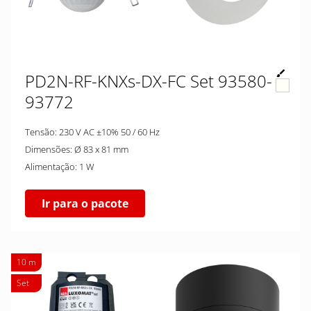
PD2N-RF-KNXs-DX-FC Set 93580-
93772
Tensão: 230 V AC ±10% 50 / 60 Hz
Dimensões: Ø 83 x 81 mm
Alimentação: 1 W
Ir para o pacote
10 m
Set