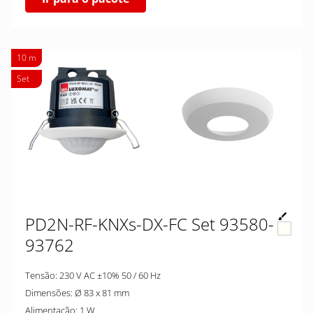
10 m
Set
PD2N-RF-KNXs-DX-FC Set 93580-
93762
Tensão: 230 V AC ±10% 50 / 60 Hz
Dimensões: Ø 83 x 81 mm
Alimentação: 1 W