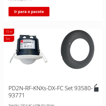
Ir para o pacote
10 m
Set
PD2N-RF-KNXs-DX-FC Set 93580-
93771
Tensão: 230 V AC ±10% 50 / 60 Hz