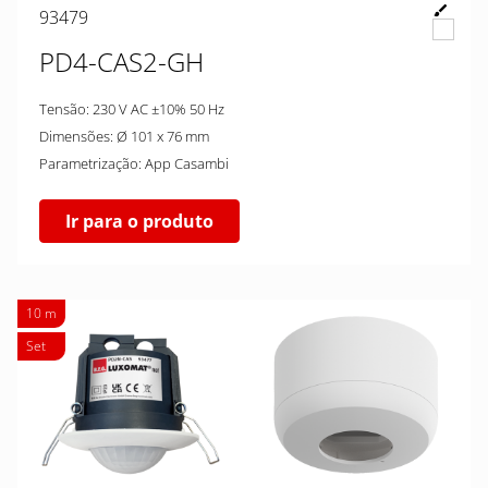
93479
PD4-CAS2-GH
Tensão: 230 V AC ±10% 50 Hz
Dimensões: Ø 101 x 76 mm
Parametrização: App Casambi
Ir para o produto
10 m
Set