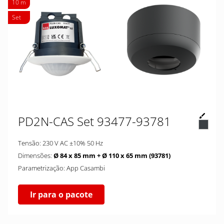
10 m
Set
PD2N-CAS Set 93477-93781
Tensão: 230 V AC ±10% 50 Hz
Dimensões:
Ø 84 x 85 mm + Ø 110 x 65 mm (93781)
Parametrização: App Casambi
Ir para o pacote