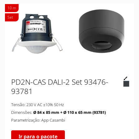
10 m
Set
PD2N-CAS DALI-2 Set 93476-
93781
Tensão: 230 V AC ±10% 50 Hz
Dimensões:
Ø 84 x 85 mm + Ø 110 x 65 mm (93781)
Parametrização: App Casambi
Ir para o pacote