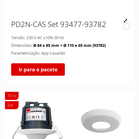
PD2N-CAS Set 93477-93782
Tensão: 230 V AC ±10% 50 Hz
Dimensões:
Ø 84 x 85 mm + Ø 110 x 65 mm (93782)
Parametrização: App Casambi
Ir para o pacote
10 m
Set