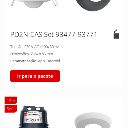
PD2N-CAS Set 93477-93771
Tensão: 230 V AC ±10% 50 Hz
Dimensões: Ø 84 x 85 mm
Parametrização: App Casambi
Ir para o pacote
10 m
Set