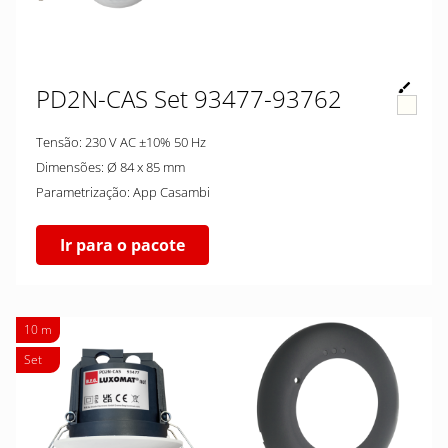
PD2N-CAS Set 93477-93762
Tensão: 230 V AC ±10% 50 Hz
Dimensões: Ø 84 x 85 mm
Parametrização: App Casambi
Ir para o pacote
10 m
Set