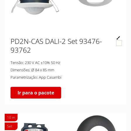
PD2N-CAS DALI-2 Set 93476-
93762
Tensão: 230 V AC ±10% 50 Hz
Dimensões: Ø 84 x 85 mm
Parametrização: App Casambi
Ir para o pacote
10 m
Set