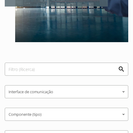
Interface de comunicação
keyboard_arrow_down
Componente (tipo)
keyboard_arrow_down