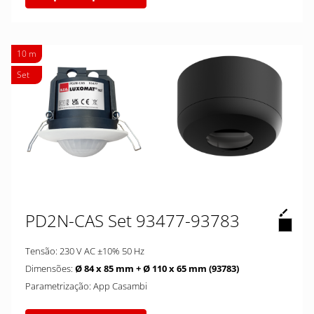
10 m
Set
PD2N-CAS Set 93477-93783
Tensão: 230 V AC ±10% 50 Hz
Dimensões:
Ø 84 x 85 mm + Ø 110 x 65 mm (93783)
Parametrização: App Casambi