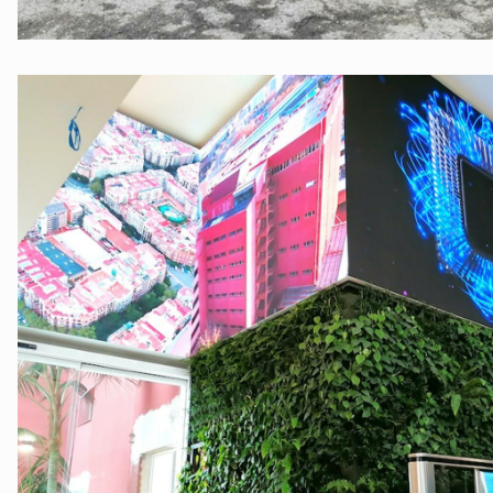
©B.E.G. Brück Electronic GmbH