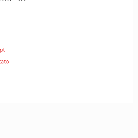
pt
tato