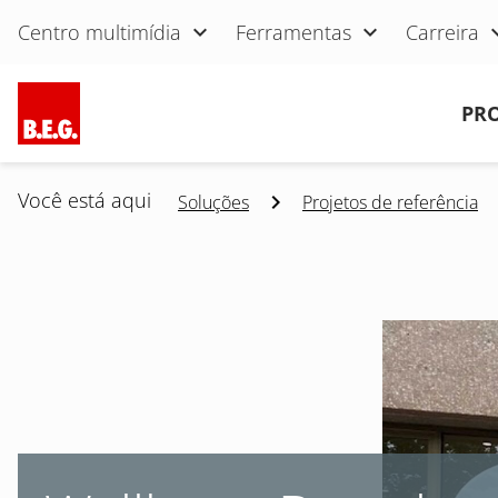
Pular navegação
Centro multimídia
Ferramentas
Carreira
Pular navegação
PR
Você está aqui
Soluções
Projetos de referência