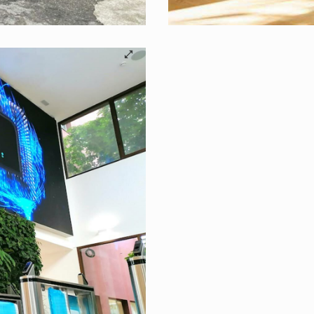
©B.E.G. Brück Electroni